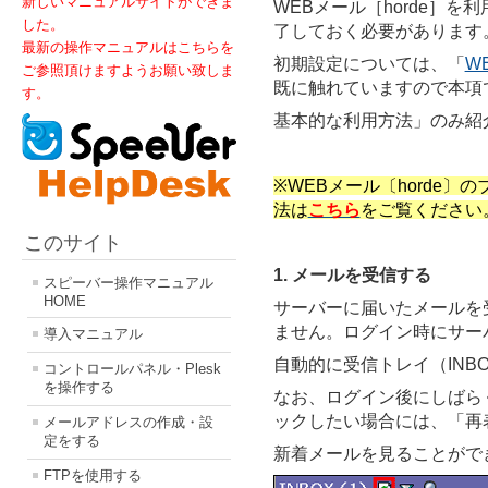
新しいマニュアルサイトができま
WEBメール［horde］
した。
了しておく必要があります
最新の操作マニュアルはこちらを
初期設定については、「
W
ご参照頂けますようお願い致しま
既に触れていますので本項で
す。
基本的な利用方法」のみ紹
※WEBメール〔horde〕
法は
こちら
をご覧ください
このサイト
1. メールを受信する
スピーバー操作マニュアル
HOME
サーバーに届いたメールを
ません。ログイン時にサー
導入マニュアル
自動的に受信トレイ（INB
コントロールパネル・Plesk
を操作する
なお、ログイン後にしばら
ックしたい場合には、「再
メールアドレスの作成・設
定をする
新着メールを見ることがで
FTPを使用する