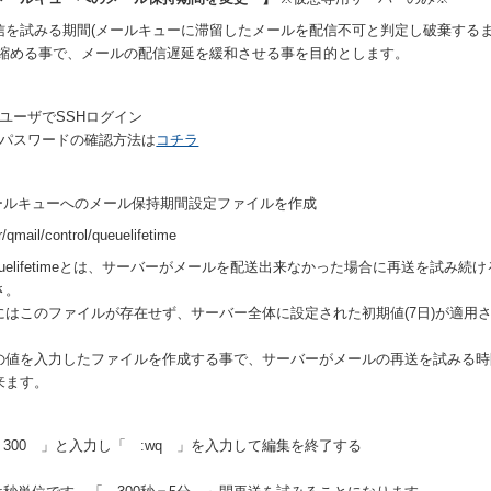
信を試みる期間(メールキューに滞留したメールを配信不可と判定し破棄する
を縮める事で、メールの配信遅延を緩和させる事を目的とします。
otユーザでSSHログイン
otパスワードの確認方法は
コチラ
ールキューへのメール保持期間設定ファイルを作成
r/qmail/control/queuelifetime
euelifetimeとは、サーバーがメールを配送出来なかった場合に再送を試み続
さ。
にはこのファイルが存在せず、サーバー全体に設定された初期値(7日)が適用
。
の値を入力したファイルを作成する事で、サーバーがメールの再送を試みる時
来ます。
 300 」と入力し「 :wq 」を入力して編集を終了する