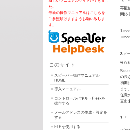
新しいマニュアルサイトができまし
た。
再配
最新の操作マニュアルはこちらを
間)
ご参照頂けますようお願い致しま
す。
1.
ro
※ro
2.
メ
vi /va
このサイト
※qu
スピーバー操作マニュアル
の長
HOME
初期
導入マニュアル
ます
任意
コントロールパネル・Pleskを
更出
操作する
メールアドレスの作成・設定を
する
3.
「
FTPを使用する