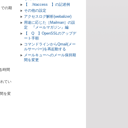
【 .htaccess 】の記述例
までの期
その他の設定
アクセスログ解析(webalizer)
用途に応じた［Mailman］の設
定 『メールマガジン』編
【 Q 】OpenSSLのアップデ
ート手順
コマンドラインからQmail(メー
ルサーバー)を再起動する
メールキューへのメール保持期
間を変更
ける時間
されてい
間を変