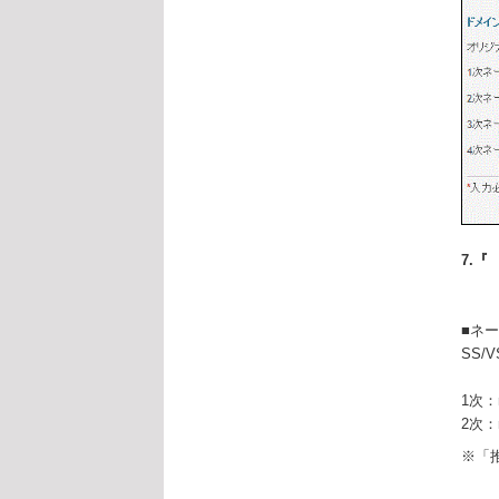
7.
■ネ
SS
1次：ns
2次：ns
※「