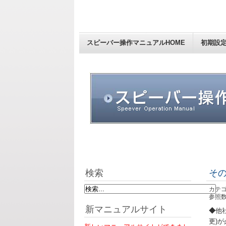
スピーバー操作マニュアルHOME
初期設
検索
そ
カテゴ
参照数:
新マニュアルサイト
◆
他
更)