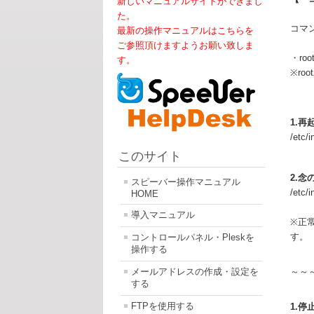
新しいマニュアルサイトができまし
た。
コマ
最新の操作マニュアルはこちらを
ご参照頂けますようお願い致しま
・ro
す。
※ro
1.
/etc/i
このサイト
2.
スピーバー操作マニュアル
/etc/i
HOME
導入マニュアル
※正常
す。
コントロールパネル・Pleskを
操作する
メールアドレスの作成・設定を
～～
する
FTPを使用する
1.