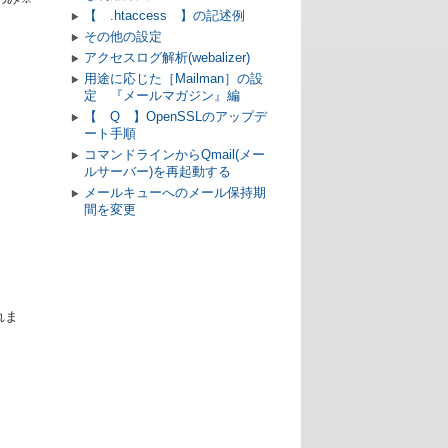
【 .htaccess 】の記述例
その他の設定
アクセスログ解析(webalizer)
用途に応じた［Mailman］の設
定 『メールマガジン』編
【 Q 】OpenSSLのアップデ
ート手順
コマンドラインからQmail(メー
ルサーバー)を再起動する
メールキューへのメール保持期
間を変更
されま