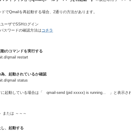
ンドでQmailを再起動する場合、2通りの方法があります。
otユーザでSSHログイン
otパスワードの確認方法は
コチラ
再起動のコマンドを実行する
nit.d/qmail restart
念の為、起動されているか確認
nit.d/qmail status
に起動している場合は「 qmail-send (pid xxxxx) is running... 」と表示
～ または ～～～
停止し、起動する