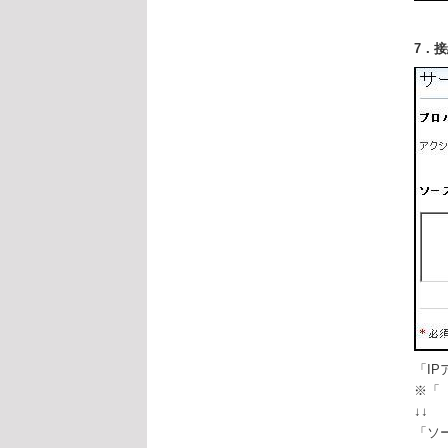
7．
「I
※「
↓↓
「ソ