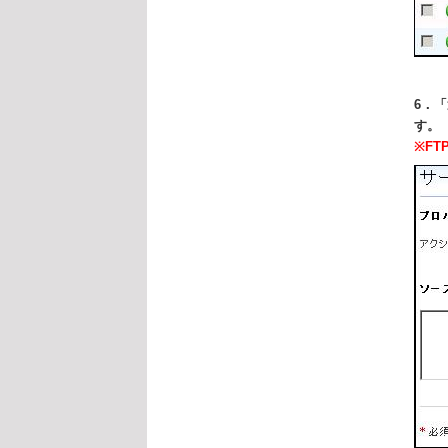
6．
す。
※F