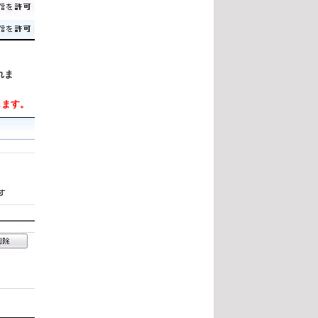
れま
します。