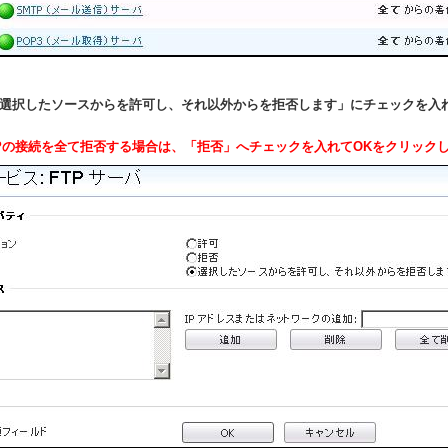
「選択したソースからを許可し、それ以外からを拒否します」にチェックを入
TPの接続を全て拒否する場合は、「拒否」へチェックを入れてOKをクリック