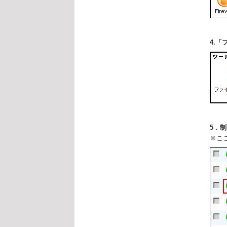
4.
5．
※こ