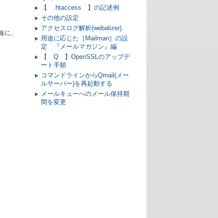
【 .htaccess 】の記述例
その他の設定
アクセスログ解析(webalizer)
ト毎に、
用途に応じた［Mailman］の設
定 『メールマガジン』編
【 Q 】OpenSSLのアップデ
ート手順
コマンドラインからQmail(メー
ルサーバー)を再起動する
メールキューへのメール保持期
間を変更