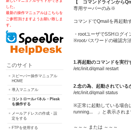
新しいマニュアルサイトができま
【 コマンドラインからQma
した。
専用サーバーのみ※
最新の操作マニュアルはこちらを
ご参照頂けますようお願い致しま
コマンドでQmailを再起
す。
・rootユーザでSSHログイ
※rootパスワードの確認方
1.再起動のコマンドを実行
このサイト
/etc/init.d/qmail restart
スピーバー操作マニュアル
HOME
2.念の為、起動されている
導入マニュアル
/etc/init.d/qmail status
コントロールパネル・Plesk
を操作する
※正常に起動している場合は「 qmai
running... 」と表示され
メールアドレスの作成・設
定をする
～～～ または ～～～
FTPを使用する