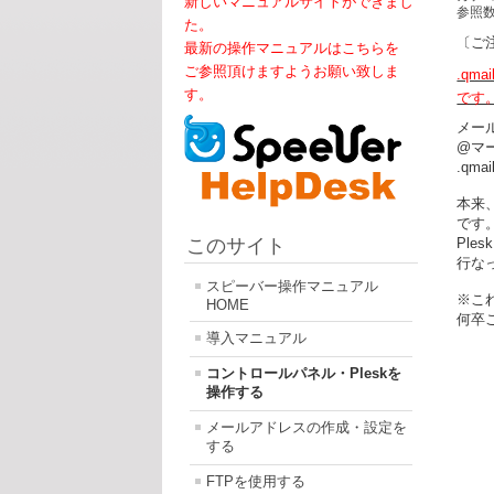
新しいマニュアルサイトができまし
参照数:
た。
〔ご
最新の操作マニュアルはこちらを
ご参照頂けますようお願い致しま
.qm
す。
です
メー
@マ
.q
本来
です
このサイト
Ple
行な
スピーバー操作マニュアル
※こ
HOME
何卒
導入マニュアル
コントロールパネル・Pleskを
操作する
メールアドレスの作成・設定を
する
FTPを使用する