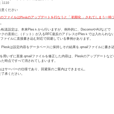
 1110
注意ください
ailのファイルは
Pleskのアップデートを行なうと「 初期化 」されてしまう一時
。
ル転送設定は、本来Plesｋから行いますが、例外的に、DocomoやAUなどで
ークの直前に.（ドット）が入るRFC違反のアドレスがPlesｋでは入れられな
mailファイルに直接書き込む対応で回避している事例があります。
、Pleskは設定内容をデータベースに保持しその結果を.qmailファイルに書き
。
skを用いずに直接.qmailファイルを修正した内容は、Pleskのアップデートなど
った時点ですべて消されてしまいます。
れはサーバーの仕様であり、回避策のご案内はできません。
ご了承ください。