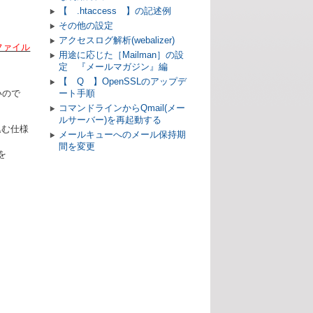
【 .htaccess 】の記述例
その他の設定
アクセスログ解析(webalizer)
ファイル
用途に応じた［Mailman］の設
定 『メールマガジン』編
【 Q 】OpenSSLのアップデ
いので
ート手順
コマンドラインからQmail(メー
ルサーバー)を再起動する
込む仕様
メールキューへのメール保持期
間を変更
を