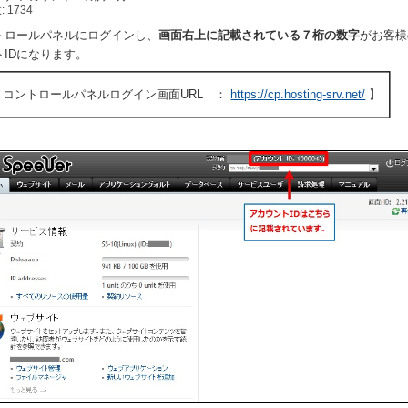
 1734
トロールパネルにログインし、
画面右上に記載されている７桁の数字
がお客様
トIDになります。
 コントロールパネルログイン画面URL ：
https://cp.hosting-srv.net/
】