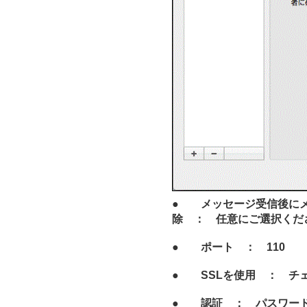
● メッセージ受信後にメ
除 ： 任意にご選択くだ
● ポート ： 110
● SSLを使用 ： チ
● 認証 ： パスワー