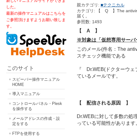
新しいマニュアルサイトができま
親カテゴリ:
■テクニカル
した。
カテゴリ: 【 Q 】The antivi
最新の操作マニュアルはこちらを
届く。
ご参照頂けますようお願い致しま
参照数: 1493
す。
【 A 】
※対象は「仮想専用サーバ
このメール(件名：The antivi
スチェック機能である
このサイト
『 Dr.WEB(ドクター
ているメールです。
スピーバー操作マニュアル
HOME
導入マニュアル
【 配信される原因 】
コントロールパネル・Plesk
を操作する
Dr.WEBに対して多数の処
メールアドレスの作成・設
っている可能性があります
定をする
FTPを使用する