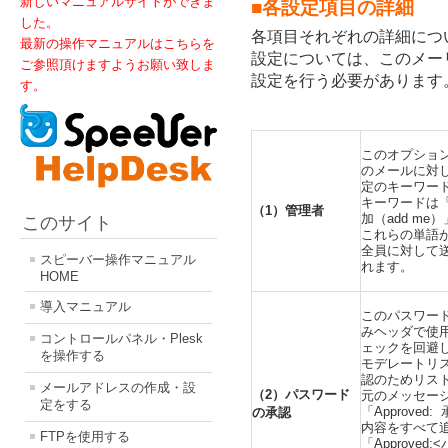
新しいマニュアルサイトができま
■各設定項目の詳細
した。
各項目それぞれの詳細につ
最新の操作マニュアルはこちらを
設定については、このメー
ご参照頂けますようお願い致しま
設定を行う必要があります
す。
このオプショ
のメールに対
定のキーワー
キーワードは「登
（1）管理者
加
（add me
このサイト
これらの単語
全員に対して
スピーバー操作マニュアル
れます。
HOME
導入マニュアル
このパスワー
み
ヘッダで使
コントロールパネル・Plesk
ェックを回避
を操作する
モデレートリ
認のた
めリス
メールアドレスの作成・設
（2）パスワード
元のメッセー
定をする
「Approv
の承認
内容を
すべて
FTPを使用する
「Approv