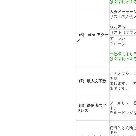
は文字化けす
入会メッセー
リストの入会
設定内容
リスト（デフ
（6）Intro アクセ
オープン
ス
クローズ
※仕様により
は文字化けす
このオプション
を制
（7）最大文字数
限します。一
限値です。
メールリスト
（8）送信者のア
す。
ドレス
※ルーピング
侮辱的と判断
また