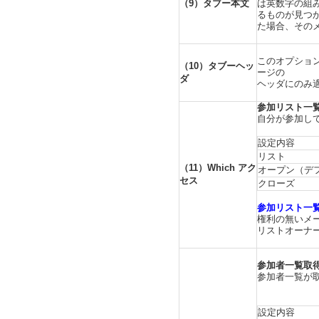
（9）タブー本文
は英数字の組
るものが見つ
た場合、その
このオプショ
（10）タブーヘッ
ージの
ダ
ヘッダにのみ
参加リスト一
自分が参加し
設定内容
リスト
（11）Which アク
オープン（デ
セス
クローズ
参加リスト一
権利の無いメー
リストオーナ
参加者一覧取
参加者一覧が
設定内容