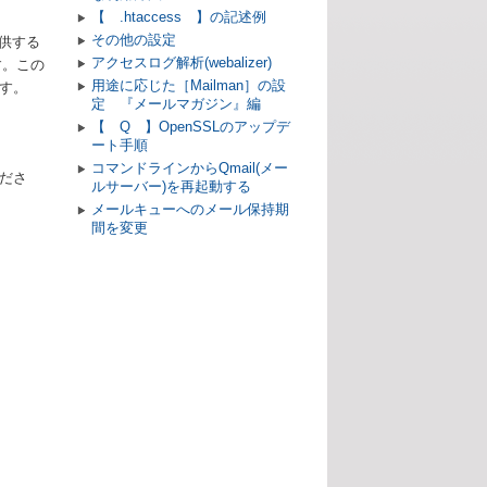
【 .htaccess 】の記述例
その他の設定
提供する
アクセスログ解析(webalizer)
す。この
用途に応じた［Mailman］の設
す。
定 『メールマガジン』編
【 Q 】OpenSSLのアップデ
ート手順
コマンドラインからQmail(メー
ださ
ルサーバー)を再起動する
メールキューへのメール保持期
間を変更