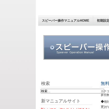
スピーバー操作マニュアルHOME
初期設
検索
無料
カテゴ
参照数:
新マニュアルサイト
◆
他
更)