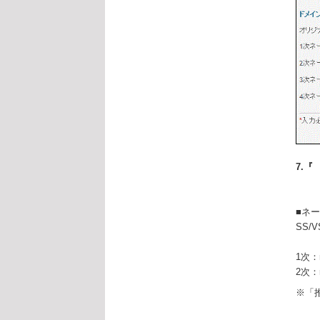
7.
■ネ
SS
1次：ns
2次：ns
※「