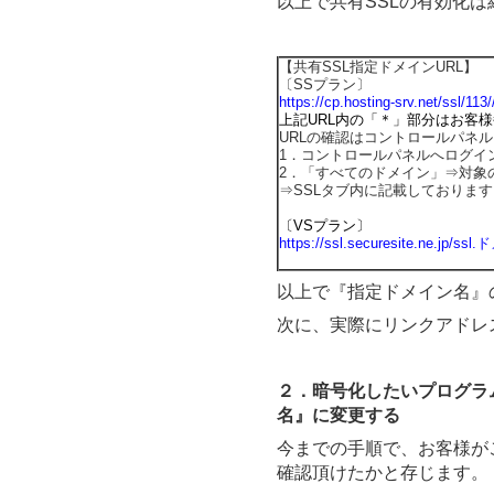
以上で共有SSLの有効化は
【共有SSL指定ドメインURL】
〔SSプラン〕
https://cp.hosting-srv.net/ssl/113
上記URL内の「
＊
」部分はお客様
URLの確認はコントロールパネ
1．コントロールパネルへログイ
2．「すべてのドメイン」⇒対象
⇒SSLタブ内に記載しております
〔VSプラン〕
https://ssl.securesite.ne.jp/s
以上で『指定ドメイン名』
次に、実際にリンクアドレ
２．暗号化したいプログラ
名』に変更する
今までの手順で、お客様が
確認頂けたかと存じます。