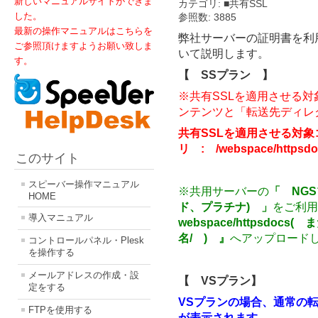
新しいマニュアルサイトができま
カテゴリ: ■共有SSL
した。
参照数: 3885
最新の操作マニュアルはこちらを
弊社サーバーの証明書を利用
ご参照頂けますようお願い致しま
いて説明します。
す。
【 SSプラン 】
※共有SSLを適用させる
ンテンツと「転送先ディレ
共有SSLを適用させる対
リ : /webspace/httpsdo
このサイト
スピーバー操作マニュアル
※共用サーバーの
「 NGS
HOME
ド、プラチナ) 」
をご利用
導入マニュアル
webspace/httpsdocs(
名/ ) 』
へアップロード
コントロールパネル・Plesk
を操作する
メールアドレスの作成・設
【 VSプラン】
定をする
VSプランの場合、通常の転送
FTPを使用する
が表示されます。