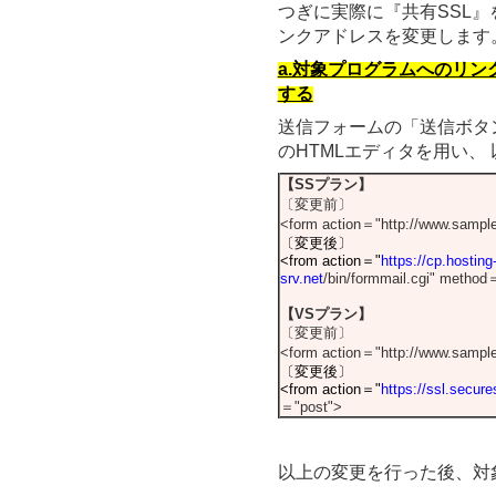
つぎに実際に『共有SSL
ンクアドレスを変更します
a.対象プログラムへのリン
する
送信フォームの「送信ボタ
のHTMLエディタを用い、
【SSプラン】
〔変更前〕
<form action＝"http://
www.sample
〔変更後〕
<from action＝"
https://cp.hosting
srv.net
/bin/formmail.cgi" method
【VSプラン】
〔変更前〕
<form action＝"http://
www.sample
〔変更後〕
<from action＝"
https://ssl.secures
＝"post">
以上の変更を行った後、対