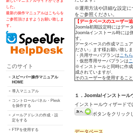
新しいマニュアルサイトができま
した。
※運用方法や詳細な設定に
最新の操作マニュアルはこちらを
をご参照ください。
ご参照頂けますようお願い致しま
【データベースのユーザー追
す。
Joomla初期設定時にはデ
Joomlaインストール時には
す。
データベースの作成マニュア
ださい」ます様お願い致しま
・共用サーバプランは
こちら
・仮想専用サーバプランは
こ
このサイト
※インストールと同時に作成
成されていますが、
スピーバー操作マニュアル
そのユーザーを使用すること
HOME
導入マニュアル
１．Joomla!インストー
コントロールパネル・Plesk
インストールウィザードで
を操作する
ボタンをクリック
メールアドレスの作成・設
定をする
FTPを使用する
データベース